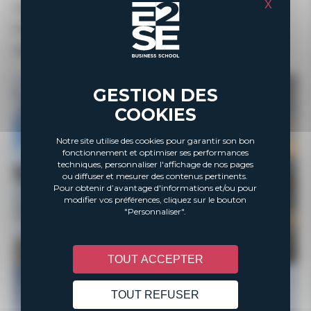
X
Masquer
𝐂𝐎𝐌𝐌𝐄𝐍𝐓 𝐏𝐀𝐑𝐓𝐈𝐂𝐈𝐏𝐄𝐑 ?
Découvrez les règles et participez en suivant ce lien :
https://e2se.fr/reglement-concours-photos-2424-e2se/
GESTION DES
COOKIES
Notre site utilise des cookies pour garantir son bon
fonctionnement et optimiser ses performances
techniques, personnaliser l'affichage de nos pages
ou diffuser et mesurer des contenus pertinents.
Pour obtenir d’avantage d'informations et/ou pour
modifier vos préférences, cliquez sur le bouton
"Personnaliser".
TOUT ACCEPTER
TOUT REFUSER