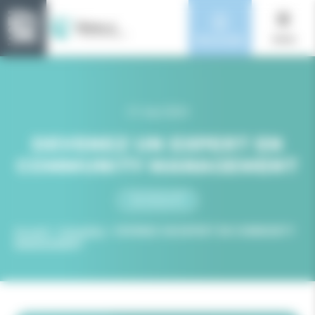
Panneau de gestion des cookies
Nos écoles
menu
31 mai 2024
DEVENEZ UN EXPERT EN
COMMUNITY MANAGEMENT
NOUVEAUTÉ
>
>
Accueil
Actualités
DEVENEZ UN EXPERT EN COMMUNITY
MANAGEMENT