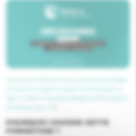
Vous rêvez de maîtriser l’art de la communication digitale
et de devenir un expert en gestion de communautés en
ligne ? Le BAC+3 Community Manager de l’E2SE Digital IT
est fait pour vous ! 📱💬
POURQUOI CHOISIR CETTE
FORMATION ?