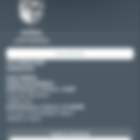
E2SE GROUPE
LES FORMATIONS
CANDIDATER
E2SE FINANCE
OFFRE D'ALTERNANCE
E2SE Business School | CAEN
4 rue des Mouettes
14000 Caen
E2SE Business School | LE HAVRE
12 Cours Commandant Fratacci
76600 Le Havre
02 31 53 30 30