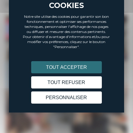
COOKIES
économique et ses projets pour dynamiser son territoire.
Notre site utilise des cookies pour garantir son bon
fonctionnement et optimiser ses performances
techniques, personnaliser l'affichage de nos pages
ou diffuser et mesurer des contenus pertinents.
Pour obtenir d’avantage d'informations et/ou pour
modifier vos préférences, cliquez sur le bouton
"Personnaliser".
TOUT ACCEPTER
TOUT REFUSER
PERSONNALISER