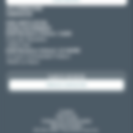
E2SE GROUPE
LES FORMATIONS
CANDIDATER
E2SE SANTE SOCIAL
OFFRE D'ALTERNANCE
E2SE Business School | CAEN
4 rue des Mouettes
14000 Caen
E2SE Business School | LE HAVRE
12 Cours Commandant Fratacci
76600 Le Havre
02 31 53 30 30
NOUS CONTACTER
Cookies
Plan du site
Politique de confidentialité
Mentions légales
© E2SE
2026. Tous droits réservés.