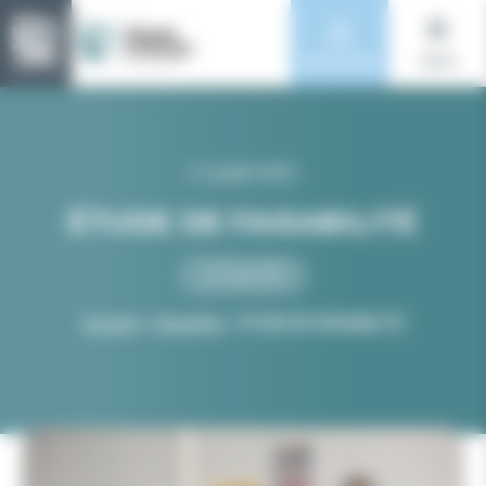
Panneau de gestion des cookies
Nos écoles
menu
21 juillet 2023
ÉTUDE DE FAISABILITÉ
ACTUALITÉS
>
>
Accueil
Actualités
ÉTUDE DE FAISABILITÉ