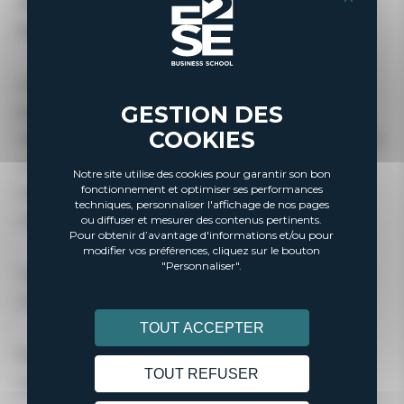
d’Économie Sociale et Solidaire, qui ont obtenu la note de
20/20 pour leur étude de faisabilité.
L’étude de faisabilité est essentielle pour s’assurer que le
GESTION DES
projet soit techniquement réalisable et économiquement
COOKIES
viable. Elle englobe différents volets tels que l’étude technique,
commerciale, économique, juridique et d’organisation. En
Notre site utilise des cookies pour garantir son bon
fonctionnement et optimiser ses performances
résumé, elle évalue la faisabilité globale du projet avant sa
techniques, personnaliser l'affichage de nos pages
ou diffuser et mesurer des contenus pertinents.
concrétisation.
Pour obtenir d’avantage d'informations et/ou pour
modifier vos préférences, cliquez sur le bouton
"Personnaliser".
Vous méritez amplement cette réussite après tant d’efforts
tout au long de l’année.
TOUT ACCEPTER
Nous vous souhaitons maintenant bonne chance pour vos
TOUT REFUSER
soutenances de mémoires !