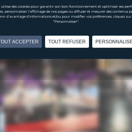
e utilise des cookies pour garantir son bon fonctionnement et optimiser ses pe
s, personnaliser l'affichage de nos pages ou diffuser et mesurer des contenus p
nir d’avantage d'informations et/ou pour modifier vos préférences, cliquez sur
"Personnaliser".
TOUT ACCEPTER
TOUT REFUSER
PERSONNALIS