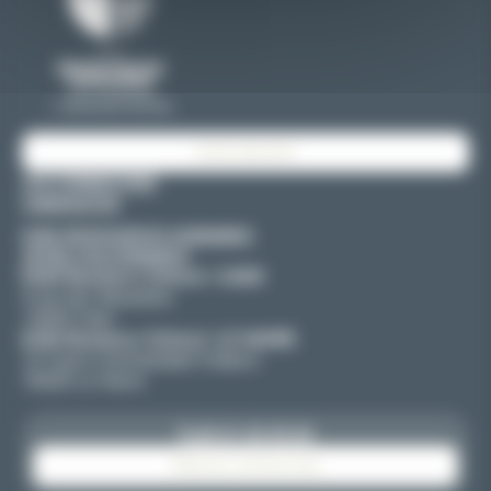
E2SE GROUPE
LES FORMATIONS
CANDIDATER
E2SE RESSOURCES HUMAINES
OFFRE D'ALTERNANCE
E2SE Business School | CAEN
4 rue des Mouettes
14000 Caen
E2SE Business School | LE HAVRE
12 Cours Commandant Fratacci
76600 Le Havre
02 31 53 30 30
NOUS CONTACTER