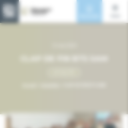
Panneau de gestion des cookies
Nos écoles
menu
12 mai 2025
CLAP DE FIN BTS SAM
ACTUALITÉS
>
>
Accueil
Actualités
CLAP DE FIN BTS SAM