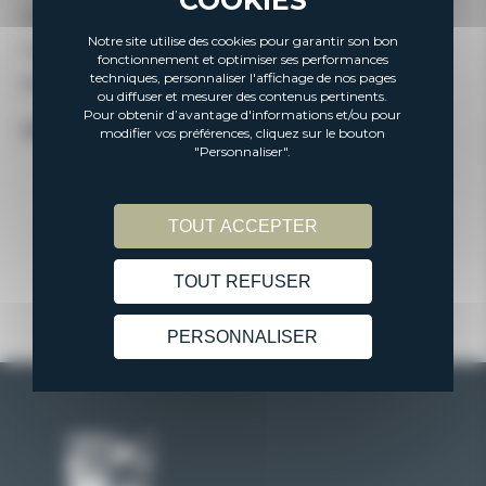
engagement, votre bonne humeur. On vous souhaite le
Notre site utilise des cookies pour garantir son bon
meilleur pour la suite et surtout : 𝐩𝐥𝐞𝐢𝐧 𝐝𝐞 𝐜𝐨𝐮𝐫𝐚𝐠𝐞 𝐩𝐨𝐮𝐫 𝐥𝐞𝐬
fonctionnement et optimiser ses performances
techniques, personnaliser l'affichage de nos pages
𝐞́𝐩𝐫𝐞𝐮𝐯𝐞𝐬 𝐚̀ 𝐯𝐞𝐧𝐢𝐫 !
ou diffuser et mesurer des contenus pertinents.
Pour obtenir d’avantage d'informations et/ou pour
ON CROIT FORT EN VOUS 💥
modifier vos préférences, cliquez sur le bouton
"Personnaliser".
PARTAGER
FACEBOOK
X
PARTAGER
TOUT ACCEPTER
TOUT REFUSER
PERSONNALISER